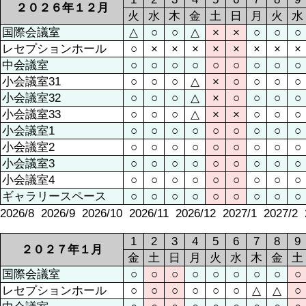
２０２６年１２月
火
水
木
金
土
日
月
火
水
国際会議室
△
○
○
△
×
×
○
○
○
レセプションホール
○
×
×
×
×
×
×
×
×
中会議室
○
○
○
○
○
○
○
○
○
小会議室31
○
○
○
△
×
○
○
○
○
小会議室32
○
○
○
△
×
○
○
○
○
小会議室33
○
○
○
△
×
×
○
○
○
小会議室1
○
○
○
○
○
○
○
○
○
小会議室2
○
○
○
○
○
○
○
○
○
小会議室3
○
○
○
○
○
○
○
○
○
小会議室4
○
○
○
○
○
○
○
○
○
ギャラリースペース
○
○
○
○
○
○
○
○
○
2026/8
2026/9
2026/10
2026/11
2026/12
2027/1
2027/2
1
2
3
4
5
6
7
8
9
２０２７年１月
金
土
日
月
火
水
木
金
土
国際会議室
○
○
○
○
○
○
○
○
○
レセプションホール
○
○
○
○
○
○
△
△
○