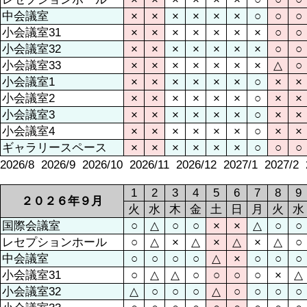
中会議室
×
×
×
×
×
×
○
○
○
小会議室31
×
×
×
×
×
×
×
○
○
小会議室32
×
×
×
×
×
×
×
○
○
小会議室33
×
×
×
×
×
×
×
△
○
小会議室1
×
×
×
×
×
×
○
×
×
小会議室2
×
×
×
×
×
×
○
×
×
小会議室3
×
×
×
×
×
×
○
×
×
小会議室4
×
×
×
×
×
×
○
×
×
ギャラリースペース
×
×
×
×
×
×
○
○
○
2026/8
2026/9
2026/10
2026/11
2026/12
2027/1
2027/2
1
2
3
4
5
6
7
8
9
２０２６年９月
火
水
木
金
土
日
月
火
水
国際会議室
○
△
○
○
×
×
△
○
○
レセプションホール
○
△
×
△
×
△
×
△
○
中会議室
○
○
○
○
△
×
○
○
○
小会議室31
○
△
△
○
○
○
○
×
△
小会議室32
△
○
○
○
△
○
○
○
○