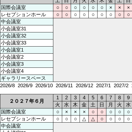
土
日
月
火
水
木
金
土
日
国際会議室
○
○
○
○
○
○
×
×
×
レセプションホール
○
○
○
○
○
○
○
○
○
中会議室
小会議室31
小会議室32
小会議室33
小会議室1
小会議室2
小会議室3
小会議室4
ギャラリースペース
2026/8
2026/9
2026/10
2026/11
2026/12
2027/1
2027/2
1
2
3
4
5
6
7
8
9
２０２７年６月
火
水
木
金
土
日
月
火
水
国際会議室
○
×
×
×
○
○
○
○
○
レセプションホール
○
○
○
△
△
○
○
○
○
中会議室