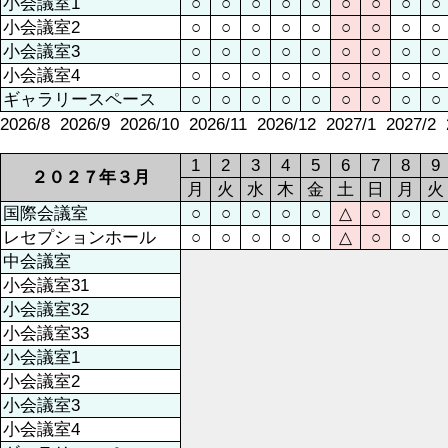
小会議室1
○
○
○
○
○
○
○
○
○
小会議室2
○
○
○
○
○
○
○
○
○
小会議室3
○
○
○
○
○
○
○
○
○
小会議室4
○
○
○
○
○
○
○
○
○
ギャラリースペース
○
○
○
○
○
○
○
○
○
2026/8
2026/9
2026/10
2026/11
2026/12
2027/1
2027/2
1
2
3
4
5
6
7
8
9
２０２７年３月
月
火
水
木
金
土
日
月
火
国際会議室
○
○
○
○
○
△
○
○
○
レセプションホール
○
○
○
○
○
△
○
○
○
中会議室
小会議室31
小会議室32
小会議室33
小会議室1
小会議室2
小会議室3
小会議室4