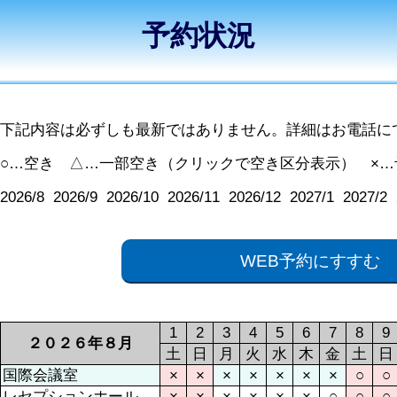
予約状況
下記内容は必ずしも最新ではありません。詳細はお電話にてご確認下
○…空き △…一部空き（クリックで空き区分表示） ×…
2026/8
2026/9
2026/10
2026/11
2026/12
2027/1
2027/2
WEB予約にすすむ
1
2
3
4
5
6
7
8
9
２０２６年８月
土
日
月
火
水
木
金
土
日
国際会議室
×
×
×
×
×
×
×
○
○
レセプションホール
×
×
×
×
×
×
○
○
○